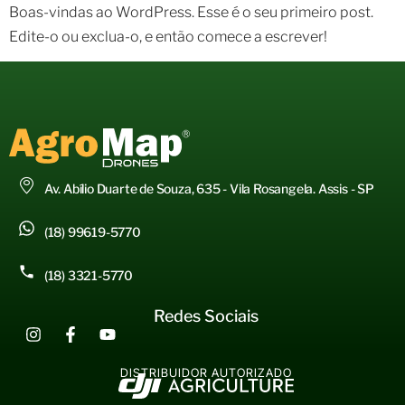
Boas-vindas ao WordPress. Esse é o seu primeiro post.
Edite-o ou exclua-o, e então comece a escrever!
Av. Abílio Duarte de Souza, 635 - Vila Rosangela. Assis - SP
(18) 99619-5770
(18) 3321-5770
Redes Sociais
DISTRIBUIDOR AUTORIZADO